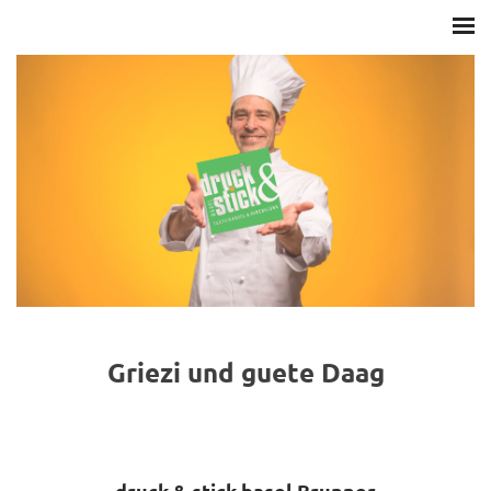
Griezi und guete Daag
druck & stick basel Brunner